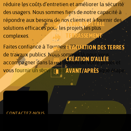
réduire les coûts d’entretien et améliorer la sécurité
des usagers. Nous sommes fiers de notre capacité à
répondre aux besoins de nos clients et à fournir des
TERRE VÉGÉTALE
solutions efficaces pour les projets les plus
TERRASSEMENT
complexes.
Faites confiance à Tournessi TP pour tous vos projets
ÉVACUATION DES TERRES
de travaux publics. Nous sommes là pour vous
CRÉATION D’ALLÉE
accompagner dans la réalisation de votre projet et
AVANT/APRÈS
vous fournir un service exceptionnel à chaque étape.
CONTACTEZ-NOUS